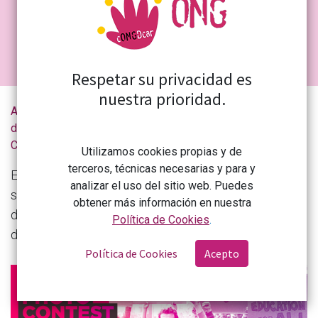
#SnapLocalChangeGlobal #TheFutureWillThankYou
Respetar su privacidad es
nuestra prioridad.
Actualidad
Concurso de redes sociales de Mindchangers: ¡Captura tu perspectiva única sobre la participación de la juventud local!
de la
CONGDCAR
Utilizamos cookies propias y de
terceros, técnicas necesarias y para y
Esto es todo... ¡El tercer y último concurso de redes
analizar el uso del sitio web. Puedes
sociales para Mindchangers Project ya está
obtener más información en nuestra
disponible! ¡Y no querrás perdértelo! El concurso se
Política de Cookies
.
desarrollará del 10 de junio al 23 de junio.
Política de Cookies
Acepto