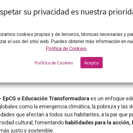
spetar su privacidad es nuestra priorid
Redes a las que pertenece la
CONDCAR
In
Transformando la realidad desde lo local.
lizamos cookies propias y de terceros, técnicas necesarias y pa
izar el uso del sitio web. Puedes obtener más información en nu
Política de Cookies
.
 para la Ciudada
Política de Cookies
Acepto
l - EpCG o Educación Transformadora
es un enfoque edu
ales como la emergencia climática, la pobreza y las des
riedades que afectan a todos sus habitantes, a la par que
iversidad cultural, fomentando
habilidades para la acción, 
más justo y sostenible.