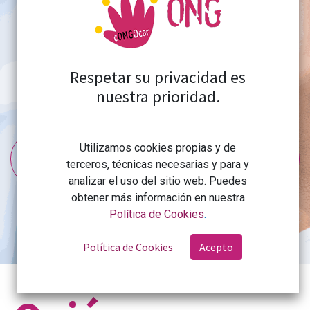
Rioja para el desarrollo de las
poblaciones más vulnerables del
mundo desde un enfoque de
Respetar su privacidad es
derechos.
nuestra prioridad.
Descubre las ONGD socias de
Utilizamos cookies propias y de
terceros, técnicas necesarias y para y
la CONGDCAR
analizar el uso del sitio web. Puedes
obtener más información en nuestra
Política de Cookies
.
Política de Cookies
Acepto