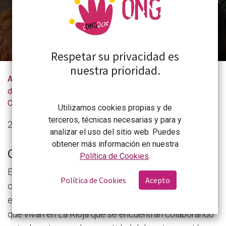
Fin de plazo: 8 de diciembre, a las 23.59 horas
Respetar su privacidad es
nuestra prioridad.
Actualidad
Convocatoria de ayudas para el posgrado ‘Experto universitario en dirección de empresas de Economía Social’, Universidad de Zaragoza
de la
CONGDCAR
Utilizamos cookies propias y de
terceros, técnicas necesarias y para y
20 de noviembre de 2024
analizar el uso del sitio web. Puedes
obtener más información en nuestra
Objeto
Política de Cookies
.
El objeto de esta convocatoria es facilitar la
Política de Cookies
Acepto
capacitación especializada para la dirección de
entidades de economía social y solidaria de personas
que vivan en La Rioja que se encuentran colaborando