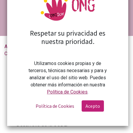
Respetar su privacidad es
nuestra prioridad.
Actualidad de la
CONVOCATORIA PARA PROYECTOS DE COOPERACIÓN AL DESARROLLO
CONGDCAR
Utilizamos cookies propias y de
Subvención que están destinadas a financiar la
terceros, técnicas necesarias y para y
ejecución de los proyectos de cooperación,
analizar el uso del sitio web. Puedes
entendidos como conjunto de actuaciones que
obtener más información en nuestra
tengan como finalidad contribuir al desarrollo
Política de Cookies
.
humano, social o económico de la población de
Política de Cookies
Acepto
los países socios catalogados como receptores
de ayuda al desarrollo por el Comité de Ayuda al
Desarrollo de la OCDE.