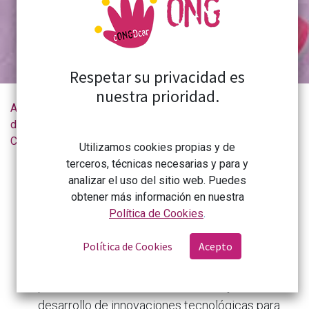
estatal.
Respetar su privacidad es
nuestra prioridad.
Actualidad
Convocatoria Work4Progress2022 -Programa de Ayudas a Proyectos de Iniciativas Sociales de la Fundación ”la Caixa” de ámbito estatal.
de la
CONGDCAR
Utilizamos cookies propias y de
terceros, técnicas necesarias y para y
El objetivo de la convocatoria es contribuir a la
analizar el uso del sitio web. Puedes
creación de empleo de calidad para mujeres y
obtener más información en nuestra
jóvenes vulnerables de India, Mozambique y
Política de Cookies
.
Perú a través de la puesta en marcha y la
Política de Cookies
Acepto
aceleración de negocios inclusivos y servicios
de apoyo al ecosistema emprendedor, la
promoción del acceso a mercados y el
desarrollo de innovaciones tecnológicas para