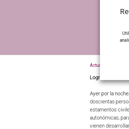
Re
Uti
anal
Actualidad de la 
Logroño, 2 de di
Ayer por la noche
doscientas person
estamentos civile
autonómicas, para
vienen desarrolla