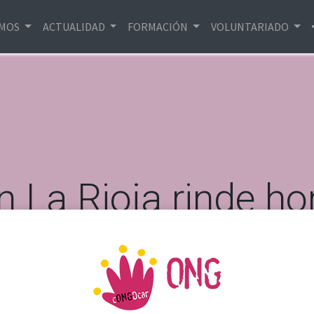
EMOS
ACTUALIDAD
FORMACIÓN
VOLUNTARIADO
n La Rioja rinde h
voluntariado
por la noche en este emotivo acto, que se celebró en la H
 voluntarias, 365 de ellas dadas de alta durante el 2023• N