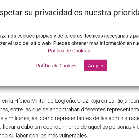
voluntariado
spetar su privacidad es nuestra priorid
lizamos cookies propias y de terceros, técnicas necesarias y pa
izar el uso del sitio web. Puedes obtener más información en nu
Política de Cookies
.
Política de Cookies
Acepto
CONGDCAR
Cruz Roja en La Rioja rinde homenaje a su voluntari
ciembre de 2023.
, en la Hípica Militar de Logroño, Cruz Roja en La Rioja reu
as, entre las que se encontraban diferentes representant
s y militares, así como representantes de las administraci
 llevar a cabo un reconocimiento de aquellas personas y 
ndo su labor con los más vulnerables.