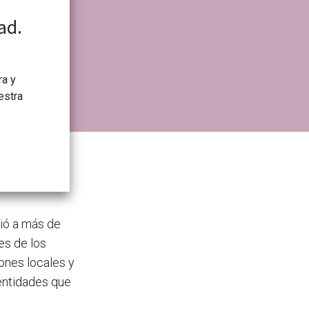
ad.
ra y
estra
ado
nió a más de
es de los
ones locales y
entidades que