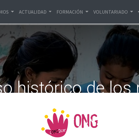
EMOS
ACTUALIDAD
FORMACIÓN
VOLUNTARIADO
 histórico de los
s destinados a co
confirman el descenso de un 23,1% de la Ayuda Oficial al 
 2024. Es el mayor recorte de la historia que, en un cont