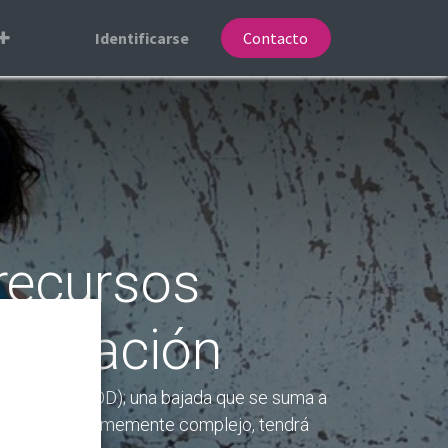
Identificarse
Contacto
 recursos
operación
Desarrollo (AOD); una bajada que se suma a
exto global enormemente complejo, tendrá