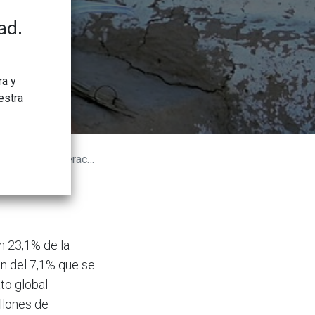
ad.
ra y
estra
ados a cooperación
n 23,1% de la
ón del 7,1% que se
to global
llones de