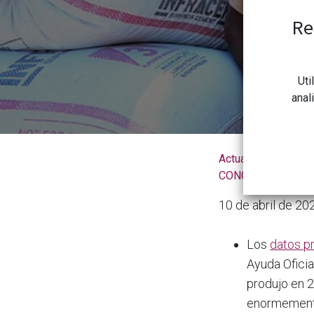
Re
Uti
anal
Actualidad de la
CONGDCAR
10 de abril de 20
Los
datos p
Ayuda Oficia
produjo en 
enormemente