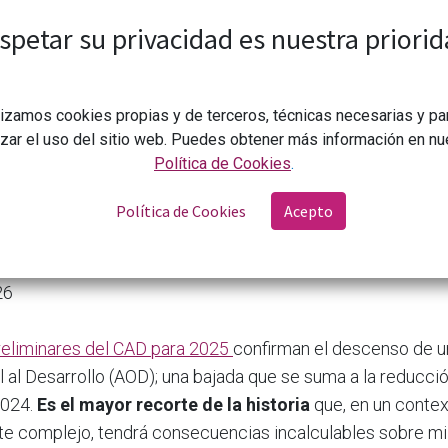
consecuencias incalculables sobre millones de personas
spetar su privacidad es nuestra priorid
lizamos cookies propias y de terceros, técnicas necesarias y pa
izar el uso del sitio web. Puedes obtener más información en nu
Política de Cookies
.
Política de Cookies
Acepto
Descenso histórico de los recursos mundiales destin
26
reliminares del CAD para 2025
confirman el descenso de u
l al Desarrollo (AOD); una bajada que se suma a la reducci
2024.
Es el mayor recorte de la historia
que, en un contex
 complejo, tendrá consecuencias incalculables sobre mi