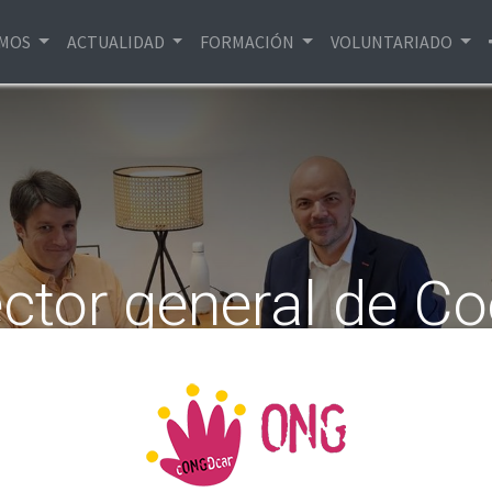
EMOS
ACTUALIDAD
FORMACIÓN
VOLUNTARIADO
ector general de C
 y Centros en el Ext
con CONGDCAR