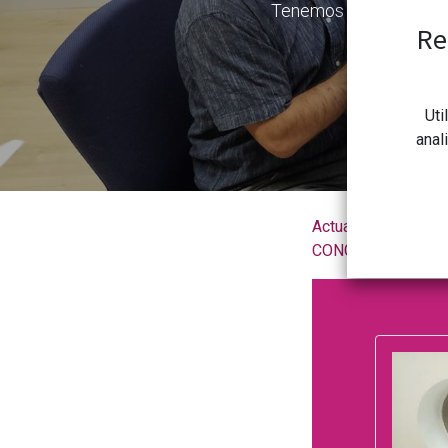
Tenemos el reto por de
Re
Uti
anal
Actualidad de la
CONGDCAR