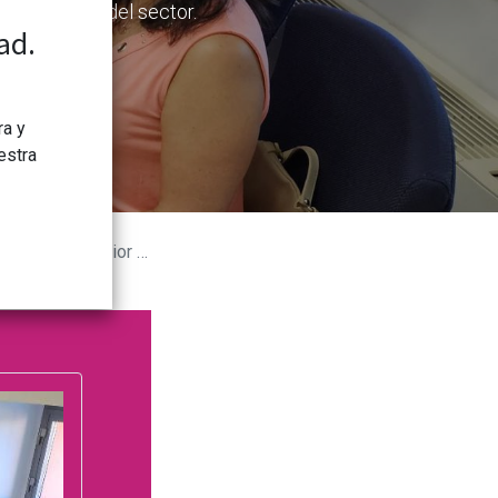
alecimiento del sector.
ad.
ra y
estra
r se reúne con CONGDCAR