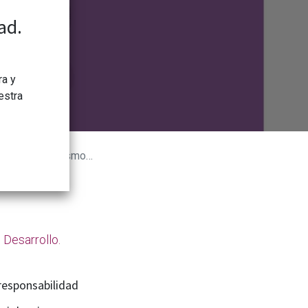
ad.
ra y
estra
ritarismo y la guerra
 Desarrollo.
responsabilidad