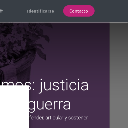
Identificarse
Contacto
mos: justicia
y la guerra
romiso de defender, articular y sostener