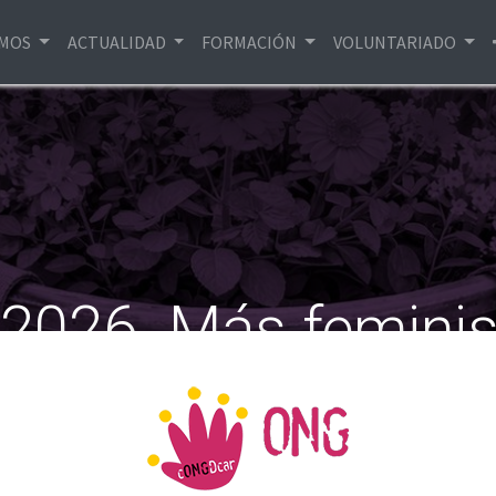
EMOS
ACTUALIDAD
FORMACIÓN
VOLUNTARIADO
2026. Más feminis
te al autoritarismo 
itarización y conflictos, queremos reafirmar nuestro comp
todas las formas de vida.