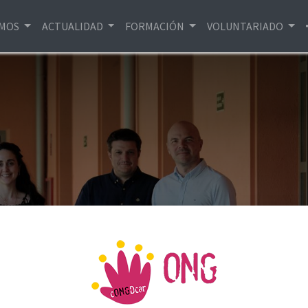
EMOS
ACTUALIDAD
FORMACIÓN
VOLUNTARIADO
 de las obras de M
día 28 de junio en la Consejería de Cultura, Turismo, Deport
Marqués de Murrieta, 76, 26005 Logroño, La Rioja)