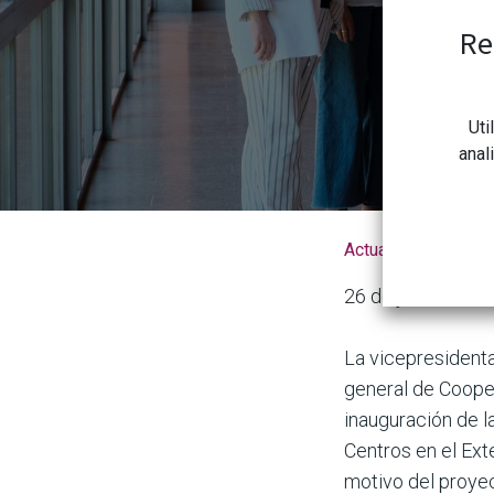
Re
Uti
anal
Actualidad de la 
26 de junio de 20
La vicepresidenta
general de Coopera
inauguración de l
Centros en el Ext
motivo del proye