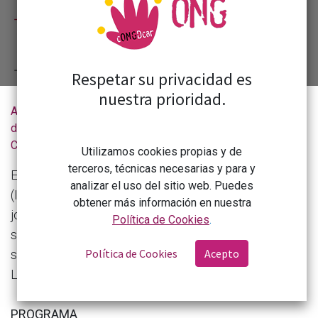
Respetar su privacidad es
nuestra prioridad.
Actualidad
JORNADA ISCOD-Sindicalistas Sin Fronteras'Cooperación riojana para el desarrollo sostenible'
de la
CONGDCAR
Utilizamos cookies propias y de
terceros, técnicas necesarias y para y
El Instituto Sindical de Cooperación al Desarrollo
analizar el uso del sitio web. Puedes
(ISCOD) - Sindicalistas Sin Fronteras organiza una
obtener más información en nuestra
jornada sobre Cooperación riojana para el desarrollo
Política de Cookies
.
sostenible el próximo miércoles, 19 de junio en la
Política de Cookies
Acepto
sede de UGT La Rioja (calle Luisa Marín Lacalle 1,
Logroño).
PROGRAMA