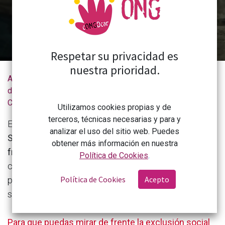
personas atrapadas: sin vivienda, sin empleo, en
soledad o con salarios precarios.
Respetar su privacidad es
nuestra prioridad.
Actualidad
Jornadas de presentación del IX Informe FOESSA sobre Exclusión y Desarrollo Social de Cáritas
de la
CONGDCAR
Utilizamos cookies propias y de
terceros, técnicas necesarias y para y
El
IX Informe FOESSA sobre Exclusión y Desarrollo
analizar el uso del sitio web. Puedes
Social advierte de un proceso inédito de
obtener más información en nuestra
fragmentación social
en España: la clase media se
Política de Cookies
.
contrae y crece la brecha que deja a muchas
Política de Cookies
Acepto
personas atrapadas: sin vivienda, sin empleo, en
soledad o con salarios precarios.
Para que puedas mirar de frente la exclusión social