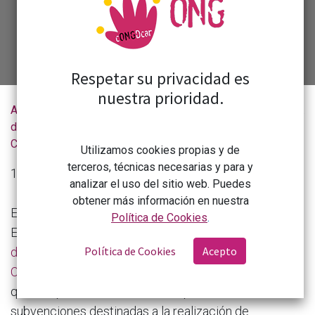
justicia global.
Respetar su privacidad es
nuestra prioridad.
Actualidad
La AECID abre la convocatoria 2026 de subvenciones para proyectos de cooperación al desarrollo sostenible
de la
CONGDCAR
Utilizamos cookies propias y de
terceros, técnicas necesarias y para y
13 de abril de 2026
analizar el uso del sitio web. Puedes
obtener más información en nuestra
El
10 de abril
se ha publicado en el Boletín Oficial del
Política de Cookies
.
Estado el
extracto de la Resolución de 27 de marzo
Política de Cookies
Acepto
de 2026 de la Dirección de la Agencia Española de
Cooperación Internacional para el Desarrollo
, por la
que se aprueba la convocatoria pública de
subvenciones destinadas a la realización de