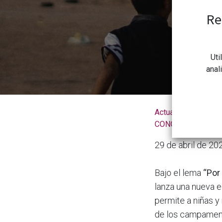
El plazo pa
Re
Uti
anal
Actualidad de la
CONGDCAR
29 de abril de 20
Bajo el lema
“Por 
lanza una nueva 
permite a niñas y
de los campamento