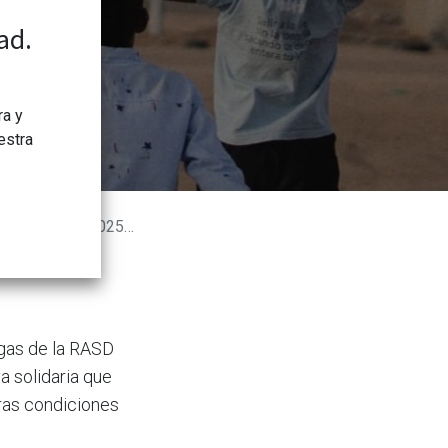
l 10 de mayo
ad.
ra y
estra
coger a menores saharauis
igas de la RASD
iva solidaria que
uras condiciones