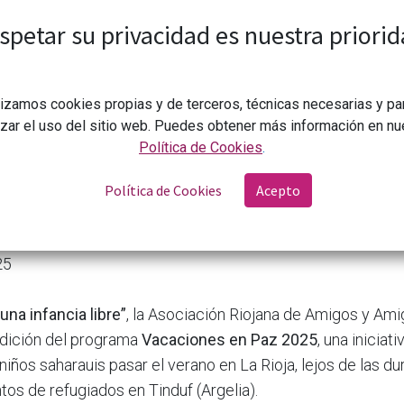
ra participar como familia de acogida está abierto hasta e
spetar su privacidad es nuestra priorid
lizamos cookies propias y de terceros, técnicas necesarias y pa
izar el uso del sitio web. Puedes obtener más información en nu
Política de Cookies
.
Política de Cookies
Acepto
Las familias riojanas pueden apuntarse al programa 'Vacaciones en Paz' 2025 para a
25
una infancia libre”
, la Asociación Riojana de Amigos y Am
edición del programa
Vacaciones en Paz 2025
, una iniciat
 niños saharauis pasar el verano en La Rioja, lejos de las d
s de refugiados en Tinduf (Argelia).