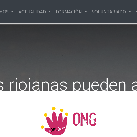
EMOS
ACTUALIDAD
FORMACIÓN
VOLUNTARIADO
s riojanas pueden 
Vacaciones en Paz
er a menores saha