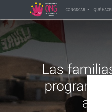
CONGDCAR
QUÉ HAC
Las familia
programa '
acog