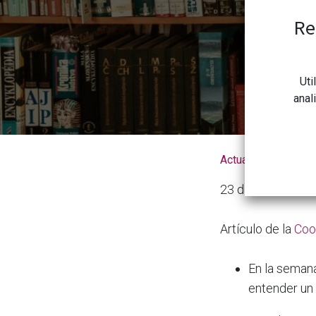
Re
Uti
anal
Actualidad de la 
23 de abril de 20
Artículo de la
Coo
En la seman
entender un