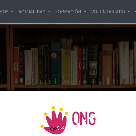
EMOS
ACTUALIDAD
FORMACIÓN
VOLUNTARIADO
ue abren ventanas
damos algunas lecturas que nos ayudarán a entender un po