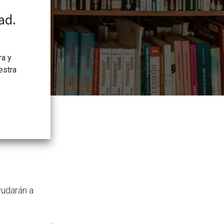
ad.
ra y
estra
yudarán a