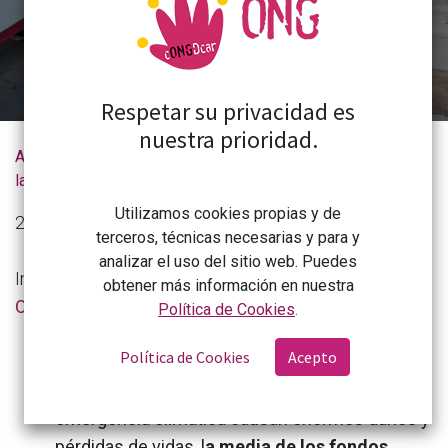
Respetar su privacidad es
nuestra prioridad.
Actualidad de
Los recortes amenazan las políticas de cooperación de las comunidades autónomas
la CONGDCAR
Utilizamos cookies propias y de
20 de noviembre de 2024
terceros, técnicas necesarias y para y
analizar el uso del sitio web. Puedes
Información completa de la
Coordinadora de
obtener más información en nuestra
Organizaciones para el Desarrollo.
Política de Cookies
.
Política de Cookies
Acepto
En un contexto internacional de graves crisis
humanitarias, en el que los conflictos y la
emergencia climática causan enormes daños y
pérdidas de vidas, l
a media de los fondos