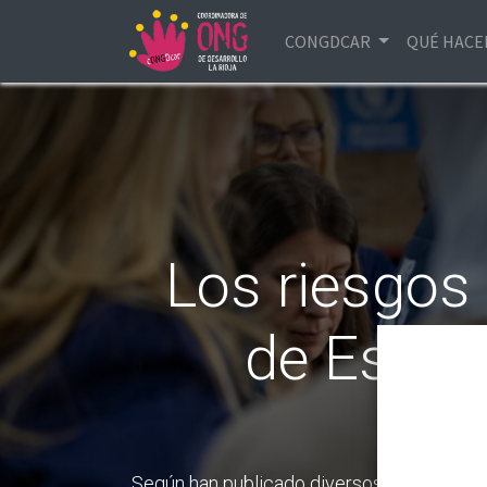
CONGDCAR
QUÉ HAC
Los riesgos
de Estad
Según han publicado diversos medios inte