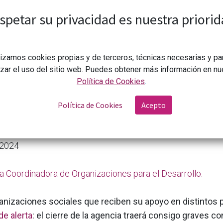
la USAID.
spetar su privacidad es nuestra priorid
lizamos cookies propias y de terceros, técnicas necesarias y pa
izar el uso del sitio web. Puedes obtener más información en nu
Política de Cookies
.
Política de Cookies
Acepto
Los riesgos mundiales de cerrar la Agencia de Estados Unidos para el D
 2024
a Coordinadora de Organizaciones para el Desarrollo.
anizaciones sociales que reciben su apoyo en distintos 
de alerta
: el cierre de la agencia traerá consigo graves 