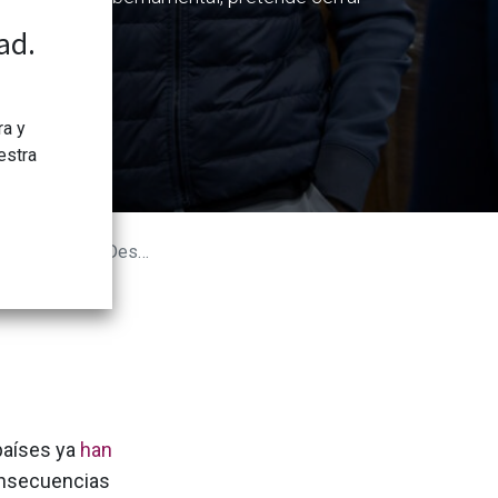
ad.
ra y
estra
esarrollo Internacional
países ya
han
consecuencias