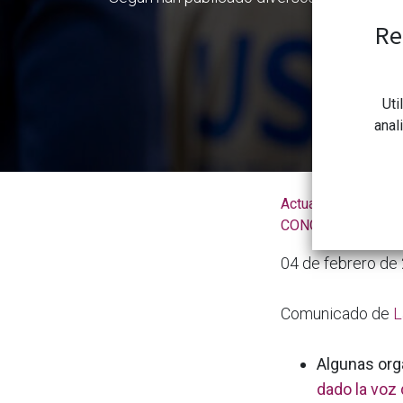
Re
Uti
anal
Actualidad de la
CONGDCAR
04 de febrero de
Comunicado de
L
Algunas org
dado la voz 