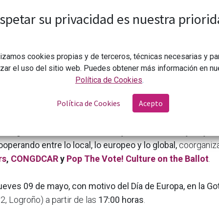
spetar su privacidad es nuestra priorid
lizamos cookies propias y de terceros, técnicas necesarias y pa
izar el uso del sitio web. Puedes obtener más información en nu
Política de Cookies
.
Política de Cookies
Acepto
CONGDCAR
Mani(nuestro): Cooperando entre lo local, lo europeo
hangers va a realizar una nueva jornada en La Rioja bajo el 
operando entre lo local, lo europeo y lo global,
coorganiz
rs
,
CONGDCAR
y
Pop The Vote! Culture on the Ballot
.
ueves 09 de mayo, con motivo del Día de Europa, en la G
2, Logroño) a partir de las
17:00 horas
.