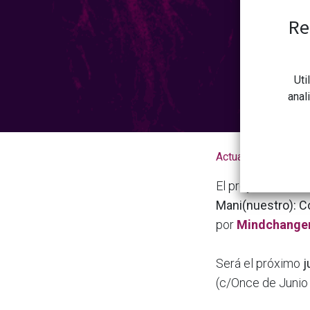
Re
Uti
anal
Actualidad de la 
El proyecto Mindc
Mani(nuestro): Co
por
Mindchange
Será el próximo
j
(c/Once de Junio 