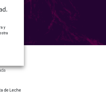
ad.
ra y
estra
 y lo global
título
ada
ota de Leche