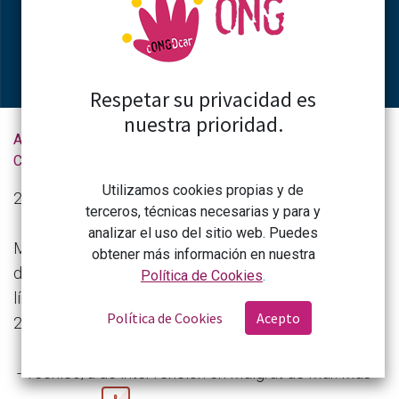
Respetar su privacidad es
nuestra prioridad.
Actualidad de la
Ofertas de empleo en Movimiento por la Paz
CONGDCAR
Utilizamos cookies propias y de
21 de octubre de 2024
terceros, técnicas necesarias y para y
analizar el uso del sitio web. Puedes
Movimiento por la Paz tiene varias vacantes
obtener más información en nuestra
disponibles en Malgrat de Mar, Cataluña. La fecha
Política de Cookies
.
límite de presentación de candidaturas es el
Política de Cookies
Acepto
23/10/2024.
- Técnico/a de intervención en Malgrat de Mar. Más