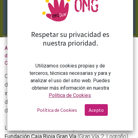
Respetar su privacidad es
nuestra prioridad.
Actualidad
Oxfam Intermón organiza una nueva edición del ciclo de cine y debate “Dale una vuelta” en Logroño
de la
CONGDCAR
Utilizamos cookies propias y de
terceros, técnicas necesarias y para y
Oxfam Intermón organiza una nueva edición del ciclo
analizar el uso del sitio web. Puedes
de cine y debate
“Dale una vuelta”
, una propuesta que
obtener más información en nuestra
invita a reflexionar sobre algunos de los grandes
Política de Cookies
.
desafíos globales de nuestro tiempo a través del cine
Política de Cookies
Acepto
documental y el diálogo colectivo.
Las proyecciones tendrán lugar en el
Centro
Fundación Caja Rioja Gran Vía
(Gran Vía, 2. Logroño),