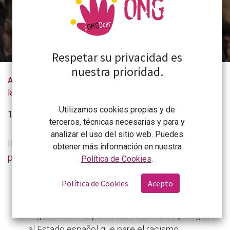
Respetar su privacidad es
nuestra prioridad.
Actualidad de
Parad el racismo y no a las personas. Por el fin de los controles policiales racistas
la CONGDCAR
Utilizamos cookies propias y de
19 de marzo de 2026
terceros, técnicas necesarias y para y
analizar el uso del sitio web. Puedes
Información de
La Coordinadora de Organizaciones
obtener más información en nuestra
para el Desarrollo.
Política de Cookies
.
Política de Cookies
Acepto
En el Día internacional contra la discriminación
racial, 21 de marzo, nos sumamos a numerosas
organizaciones y colectivos sociales y exigimos
al Estado español que pare el racismo.