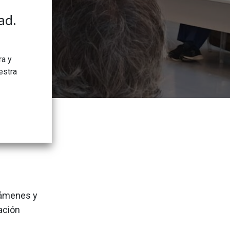
ad.
ra y
estra
támenes y
ación