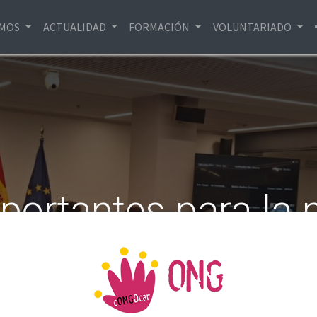
EMOS
ACTUALIDAD
FORMACIÓN
VOLUNTARIADO
ortantes para la p
cooperación
ión aprobó importantes dictámenes y declaraciones y abo
Cooperación Internacional (AECID)