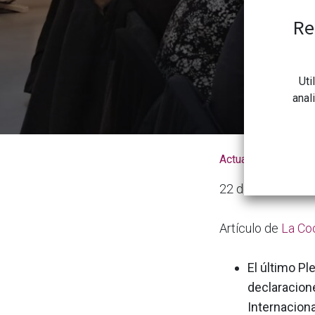
Re
Uti
anal
Actualidad de la 
22 de abil de 202
Artículo de
La Coo
El último P
declaracion
Internaciona