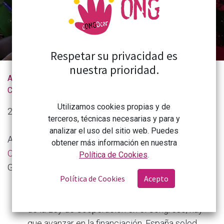
Respetar su privacidad es
nuestra prioridad.
Actualidad de la
Se trata de elegir entre la humanidad o la barbarie
CONGDCAR
Utilizamos cookies propias y de
25 de febrero de 2025.
terceros, técnicas necesarias y para y
analizar el uso del sitio web. Puedes
Artículo del presidente de
La Coordinadora de
obtener más información en nuestra
Organizaciones para el Desarrollo
, Javier Ruiz
Política de Cookies
.
Gaitán,
publicado en Planeta Futuro de El País
.
Política de Cookies
Acepto
Cuando se cumplen dos años de la aprobación
de la Ley de Cooperación en el Congreso, hay
que avanzar en la financiación. España solod