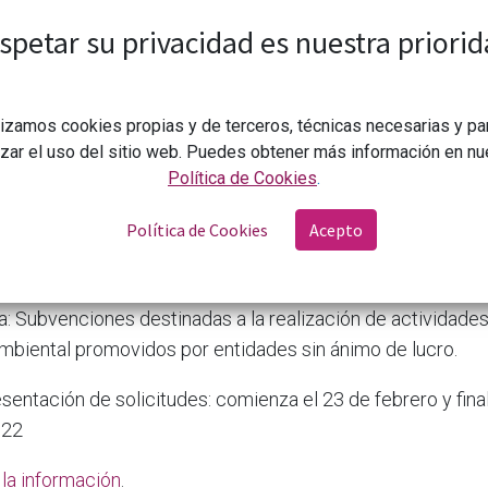
spetar su privacidad es nuestra priorid
Gobierno de la Rioja
lizamos cookies propias y de terceros, técnicas necesarias y pa
izar el uso del sitio web. Puedes obtener más información en nu
Política de Cookies
.
Política de Cookies
Acepto
Subvenciones para la realización de actividades y proyectos de educación ambiental promovidos por 
: Subvenciones destinadas a la realización de actividade
mbiental promovidos por entidades sin ánimo de lucro.
sentación de solicitudes: comienza el 23 de febrero y final
022
la información
.