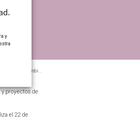
ad.
ra y
estra
entidades sin ánimo de lucro
s y proyectos de
iza el 22 de