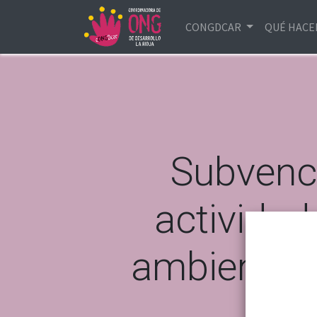
CONGDCAR
QUÉ HAC
Subvenci
actividad
ambiental 