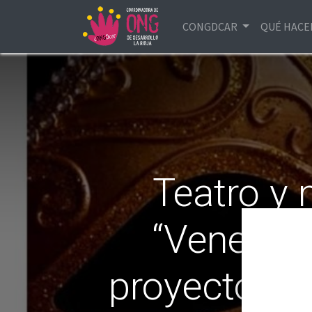
CONGDCAR
QUÉ HAC
Teatro y 
“Venecia”
proyecto de