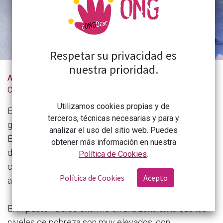
Respetar su privacidad es
nuestra prioridad.
Actualidad de la
Terremoto en Marruecos: apoyo inmediato y a largo plazo
CONGDCAR
Utilizamos cookies propias y de
El 8 de septiembre, un terremoto de magnitud 6,8
terceros, técnicas necesarias y para y
golpeó a Marruecos; fue el más grave de su historia.
analizar el uso del sitio web. Puedes
El número de personas fallecidas asciende ya a más
obtener más información en nuestra
de 2.000; miles han resultado heridas y muchas
Política de Cookies
.
continúan bajo los escombros. Se prevé que las cifras
Política de Cookies
Acepto
aumenten considerablemente en los próximos días.
El impacto ha sido enorme en una zona en la que los
niveles de pobreza son muy elevados, con