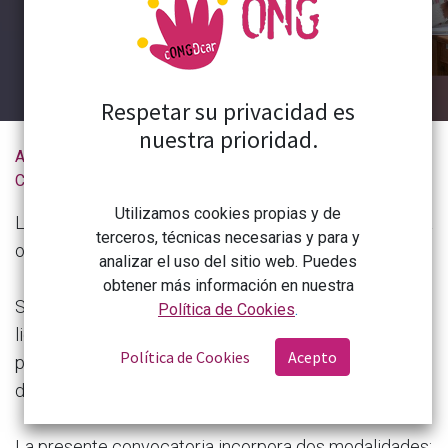
Respetar su privacidad es
nuestra prioridad.
Actualidad de la
¿Trabajas en la creación de empleo en India, Mozambique o Perú?
CONGDCAR
Utilizamos cookies propias y de
La Fundación ”la Caixa” te invita a la sesión informativa
terceros, técnicas necesarias y para y
online de la Convocatoria Work4Progress 2024.
analizar el uso del sitio web. Puedes
obtener más información en nuestra
Se dirige a redes de entre dos y cuatro entidades
Política de Cookies
.
lideradas por una organización sin ánimo de lucro o
Política de Cookies
Acepto
por una con ánimo de lucro especializada en materia
de financiación y con interés social.
La presente convocatoria incorpora dos modalidades: