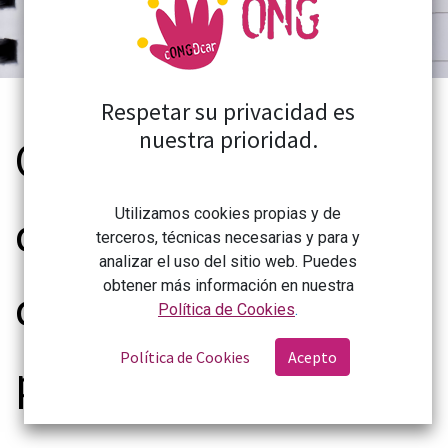
Respetar su privacidad es
nuestra prioridad.
Código de Conducta
de la Coordinadora
Utilizamos cookies propias y de
terceros, técnicas necesarias y para y
analizar el uso del sitio web. Puedes
obtener más información en nuestra
de Organizaciones
Política de Cookies
.
Política de Cookies
Acepto
para el Desarrollo