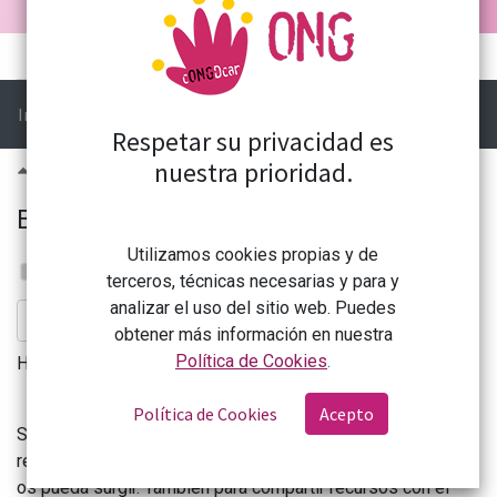
Curso
Reseñas (1)
Foro
Ir a:
Pregunta
Respetar su privacidad es
nuestra prioridad.
0
Bienvenidas y bienvenidos
Utilizamos cookies propias y de
Formación CONGDCAR
terceros, técnicas necesarias y para y
27 agosto 2024
analizar el uso del sitio web. Puedes
Suscribirse
obtener más información en nuestra
Política de Cookies
.
Hola a todas y todos.
Política de Cookies
Acepto
Simplemente quería daros la bienvenida al curso y
recordaros que tenemos este foro para cualquier duda que
os pueda surgir. También para compartir recursos con el