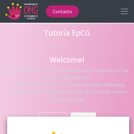
Contacto
Tutoría EpCG
Welcome!
This community is for professionals and enthusiasts of our
products and services.
Share and discuss the best content and new marketing
ideas, build your professional profile and become a better
marketer together.
Hide Intro
Register