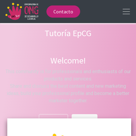
Contacto
Tutoría EpCG
Welcome!
This community is for professionals and enthusiasts of our
products and services.
Share and discuss the best content and new marketing
ideas, build your professional profile and become a better
marketer together.
Hide Intro
Register