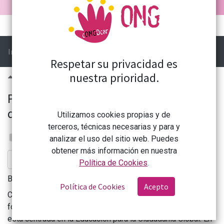
Curso
Reseñas (1)
Foro
Ir a:
Pregunta
Respetar su privacidad es
nuestra prioridad.
0
Para seguir formándonos y/o
debatiendo
Utilizamos cookies propias y de
terceros, técnicas necesarias y para y
Formación CONGDCAR
analizar el uso del sitio web. Puedes
31 octubre 2024
obtener más información en nuestra
Suscribirse
Política de Cookies
.
Buenas:
Política de Cookies
Acepto
Como mensaje final del curso os dejo por aquí enlace a una
formación de la Coordinadora de ONGD estatal que también
está centrada en la Educación para la Ciudadanía Global. En