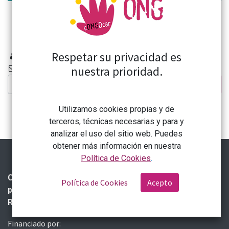
Debates CONGDCAR
Respetar su privacidad es
0 miembros
0 mensajes / mes
nuestra prioridad.
Suscribirse
Utilizamos cookies propias y de
terceros, técnicas necesarias y para y
analizar el uso del sitio web. Puedes
obtener más información en nuestra
Política de Cookies
.
Coordinadora de Organizaciones No Gubernamentales
Política de Cookies
Acepto
para el Desarrollo en la Comunidad Autónoma de La
Rioja (CONGDCAR)
Financiado por: