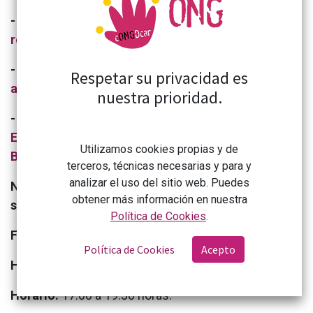
- 1ª Sesión:
Propuestas desarrolladas para la
resolución de conflictos, Augusto López-Claros
- 2ª Sesión:
Diagnóstico presente. Entendiendo y
Respetar su privacidad es
abordando conflictos abiertos, Fernando Cocho
nuestra prioridad.
- 3ª Sesión:
Sembrando Paz: Estrategias
Educativas para una Cultura Pacífica, Cecile
Utilizamos cookies propias y de
Barbeito Thonon
terceros, técnicas necesarias y para y
analizar el uso del sitio web. Puedes
Noticia sobre el acto de inauguración y la primera
obtener más información en nuestra
sesión
aquí.
Política de Cookies
.
Fechas:
9, 12 y 18 de septiembre de 2024.
Política de Cookies
Acepto
Horas:
7,5 horas.
Horario:
17.00 a 19.30 horas.