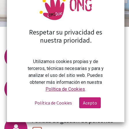
Respetar su privacidad es
nuestra prioridad.
Protocolo de desconexión digital
Utilizamos cookies propias y de
terceros, técnicas necesarias y para y
analizar el uso del sitio web. Puedes
Protocolo de prevención de acoso
obtener más información en nuestra
e igualdad
Política de Cookies
.
Política de Cookies
Acepto
Política de gestión de personas