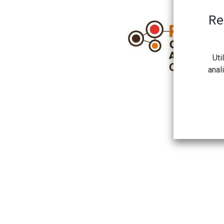
Re
Uti
anal