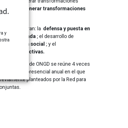
jan para generar transformaciones
bajo busca
generar transformaciones
ad.
 se encuentran: la
defensa y puesta en
ra y
descentralizada
; el desarrollo de
estra
movilización social
; y el
ácticas colectivas.
 Autonómicas de ONGD se reúne 4 veces
un encuentro presencial anual en el que
previamente planteados por la Red para
conjuntas.