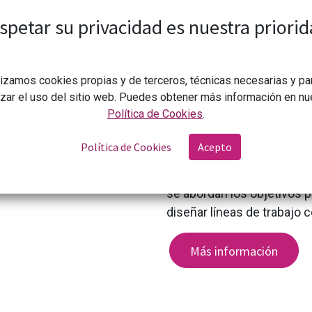
De forma coordinada traba
locales y globales. Su tra
spetar su privacidad es nuestra priorid
locales y globales reales.
Entre sus líneas de acción
lizamos cookies propias y de terceros, técnicas necesarias y pa
valor de la cooperación 
izar el uso del sitio web. Puedes obtener más información en nu
campañas y acciones de
Política de Cookies
.
fortalecimiento de las pr
Política de Cookies
Acepto
La Red de Coordinadoras
al año y, además, realiza 
se abordan los objetivos 
diseñar líneas de trabajo 
Más información