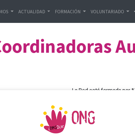
EMOS
ACTUALIDAD
FORMACIÓN
VOLUNTARIADO
Coordinadoras A
La Red está formada por
1
de Desarrollo que trabajan
actuaciones y defender el 
territorios.
La
CONGDCAR
es un miem