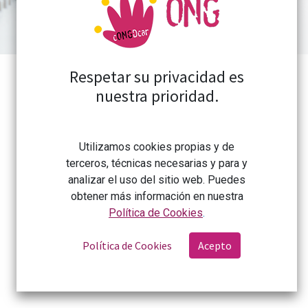
Respetar su privacidad es
nuestra prioridad.
Utilizamos cookies propias y de
Reforma del Sistema de Cooperación
terceros, técnicas necesarias y para y
analizar el uso del sitio web. Puedes
al Desarrollo estatal
obtener más información en nuestra
Política de Cookies
.
Más información
Política de Cookies
Acepto