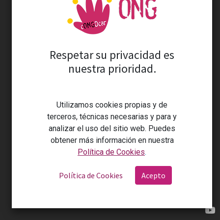
Financiado por:
Contacte con nosotros
Respetar su privacidad es
nuestra prioridad.
Contáctanos
congdcar@congdcar.org
Utilizamos cookies propias y de
674 846 570 / 941 27 05 91
terceros, técnicas necesarias y para y
analizar el uso del sitio web. Puedes
obtener más información en nuestra
Política de Cookies
.
Copyright ©CONGDCAR
Aviso Legal
Política de
Política de Cookies
Acepto
Privacidad
Política de cookies
Con tecnología de
- El #1
Comercio electrónico de
código abierto