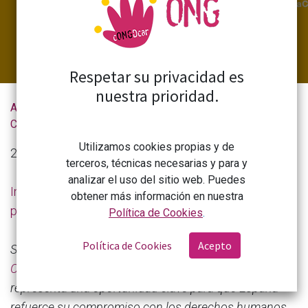
Respetar su privacidad es
nuestra prioridad.
Actualidad de la
Especial: segundo aniversario de la Ley de Cooperación
CONGDCAR
Utilizamos cookies propias y de
25 de febrero de 2025
terceros, técnicas necesarias y para y
analizar el uso del sitio web. Puedes
Información de La Coordinadora de Organizaciones
obtener más información en nuestra
para el Desarrollo.
Política de Cookies
.
Política de Cookies
Acepto
Se cumplen dos años desde la
aprobación de la Ley de
Cooperación para el Desarrollo,
un hito legislativo que
representa una oportunidad clave para que España
refuerce su compromiso con los derechos humanos,