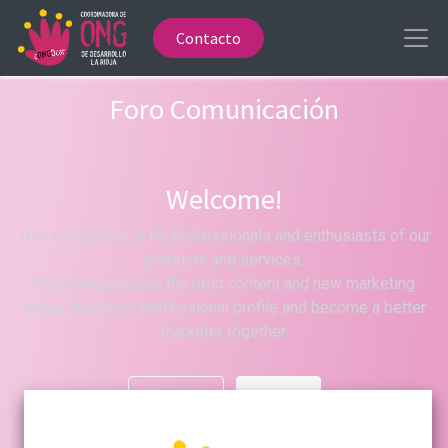
Contacto
Foro Comunicación
Welcome!
This community is for professionals and enthusiasts of our
products and services.
Share and discuss the best content and new marketing
ideas, build your professional profile and become a better
marketer together.
Hide Intro
Register