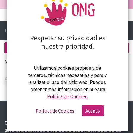
Curso
Reseñas
Foro
Ir a:
Pregunta
Respetar su privacidad es
nuestra prioridad.
Nueva publicación
Mostrar
Todos
Utilizamos cookies propias y de
terceros, técnicas necesarias y para y
Prácticas y actividades
analizar el uso del sitio web. Puedes
0
5 julio 2023
, por
Administrator
0 Respuestas
obtener más información en nuestra
Política de Cookies
.
Política de Cookies
Acepto
Coordinadora de Organizaciones No Gubernamentales
para el Desarrollo en la Comunidad Autónoma de La