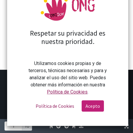
Financiado por:
Contacte con nosotros
Respetar su privacidad es
nuestra prioridad.
Contáctanos
congdcar@congdcar.org
Utilizamos cookies propias y de
674 846 570 / 941 27 05 91
terceros, técnicas necesarias y para y
analizar el uso del sitio web. Puedes
obtener más información en nuestra
Política de Cookies
.
Copyright ©CONGDCAR
Aviso Legal
Política de
Política de Cookies
Acepto
Privacidad
Política de cookies
Con tecnología de
- El #1
Comercio electrónico de
código abierto