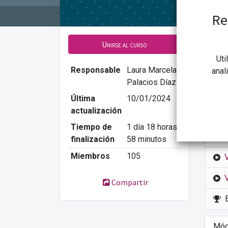
Re
C
Unirse al curso
CONG
Uti
Intr
Responsable
Laura Marcela
anal
Palacios Díaz
Última
10/01/2024
actualización
Tiempo de
1 día 18 horas
Módu
finalización
58 minutos
Miembros
105
Compartir
Módu