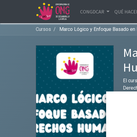
CONGDCAR
QUÉ HAC
Cursos
Marco Lógico y Enfoque Basado e
Ma
H
El cur
Derech
CONGDC
mejora
las en
interna