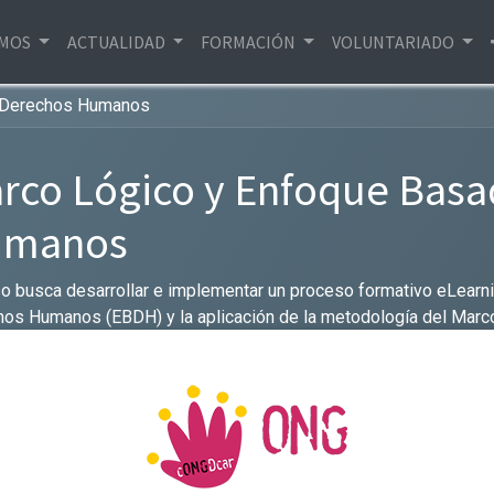
EMOS
ACTUALIDAD
FORMACIÓN
VOLUNTARIADO
n Derechos Humanos
rco Lógico y Enfoque Basa
umanos
so busca desarrollar e implementar un proceso formativo eLearn
os Humanos (EBDH) y la aplicación de la metodología del Marco
AR y/o otras entidades de tercer sector de La Rioja, que permi
 de competencias profesionales de las personas técnicas y/o
tidades (Delegados, Juntas Directivas, Patronatos, etc.), que repe
cional al desarrollo riojana.