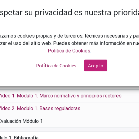
spetar su privacidad es nuestra priorid
ontenido
Reseñas
Foro
DCAR
Enfoque derechos
Marco Lógico
lizamos cookies propias y de terceros, técnicas necesarias y pa
oducción al curso
izar el uso del sitio web. Puedes obtener más información en nu
Política de Cookies
.
Video 0. Presentación del curso
Política de Cookies
Acepto
Guía del alumnado
lo 1: Marco normativo y principios rectores
Video 1. Modulo 1. Marco normativo y principios rectores
Video 2. Modulo 1. Bases reguladoras
Evaluación Módulo 1
lo 1: Bibliografía