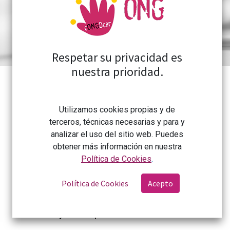
Desarrollo
Respetar su privacidad es
nuestra prioridad.
Utilizamos cookies propias y de
​
07/10/2025
Albares impulsa el nuevo
terceros, técnicas necesarias y para y
Consejo Superior de Cooperación para el
analizar el uso del sitio web. Puedes
Desarrollo Sostenible y la Solidaridad Global
obtener más información en nuestra
Política de Cookies
.
​
03/07/2025
Conferencia de Sevilla: un
balance con luces y sombras
Política de Cookies
Acepto
​21
/05/2025
El Congreso celebra dos años
de la Ley de Cooperación