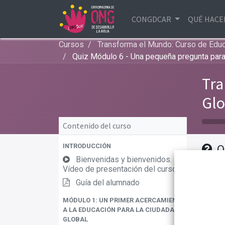
CONGDCAR
QUÉ HAC
Cursos
Transforma el Mundo: Curso de Educa
Quiz Módulo 6 - Una pequeña pregunta para
Tra
Glo
Contenido del curso
Q
INTRODUCCIÓN
Bienvenidas y bienvenidos.
Una
Vídeo de presentación del curso
preg
Guía del alumnado
eval
MÓDULO 1: UN PRIMER ACERCAMIENTO
apre
A LA EDUCACIÓN PARA LA CIUDADANÍA
GLOBAL