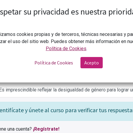
obre
Comentarios (
0
)
Estadísticas
Comparti
spetar su privacidad es nuestra priorid
 después de esta pregunta si necesitas repasar los contenidos 
lizamos cookies propias y de terceros, técnicas necesarias y pa
izar el uso del sitio web. Puedes obtener más información en nu
ñala la correcta
Política de Cookies
.
En comunicación sólo importa la cantidad, cuanto más comuniqu
Política de Cookies
Acepto
Lo más transformador es comunicar los problemas del Sur globa
Es imprescindible reflejar la desigualdad de género para lograr
entifícate y únete al curso para verificar tus respuesta
ene una cuenta?
¡Regístrate!