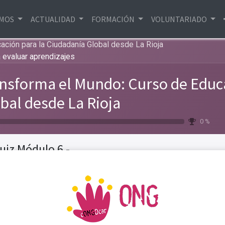
EMOS
ACTUALIDAD
FORMACIÓN
VOLUNTARIADO
ción para la Ciudadanía Global desde La Rioja
 evaluar aprendizajes
nsforma el Mundo: Curso de Educ
bal desde La Rioja
0 %
uiz Módulo 6 -
 pequeña
unta para
Anterior
Fijar como h
10
XP
uar
ndizajes