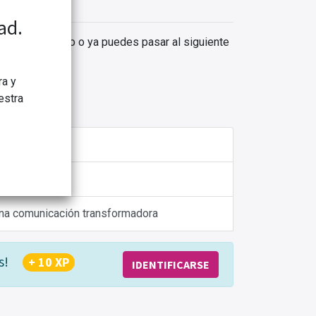
r
ad.
de este módulo o ya puedes pasar al siguiente
ra y
estra
es mejor
l
 una comunicación transformadora
s!
+ 10 XP
IDENTIFICARSE