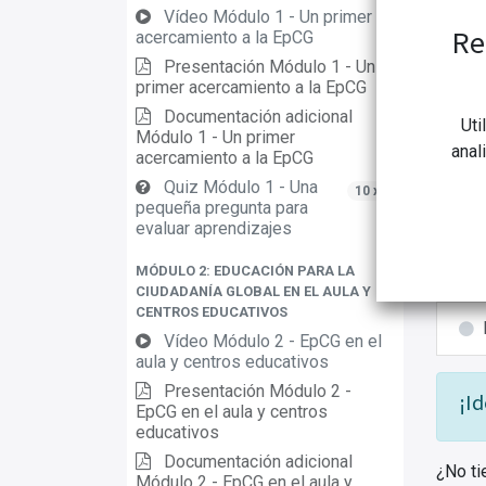
S
Vídeo Módulo 1 - Un primer
Re
acercamiento a la EpCG
Valora
Presentación Módulo 1 - Un
primer acercamiento a la EpCG
Documentación adicional
Uti
Módulo 1 - Un primer
anal
Se
acercamiento a la EpCG
1
.
Quiz Módulo 1 - Una
10 xp
pequeña pregunta para
evaluar aprendizajes
MÓDULO 2: EDUCACIÓN PARA LA
CIUDADANÍA GLOBAL EN EL AULA Y
CENTROS EDUCATIVOS
Vídeo Módulo 2 - EpCG en el
aula y centros educativos
Presentación Módulo 2 -
¡Id
EpCG en el aula y centros
educativos
Documentación adicional
¿No ti
Módulo 2 - EpCG en el aula y