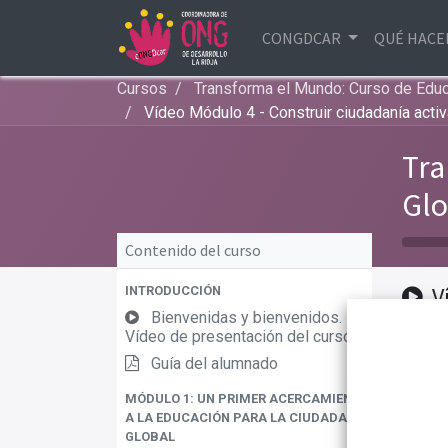
CONGDCAR
QUÉ HAC
Cursos
Transforma el Mundo: Curso de Educa
Vídeo Módulo 4 - Construir ciudadanía activ
Tra
Glo
Contenido del curso
V
INTRODUCCIÓN
Bienvenidas y bienvenidos.
Cons
Vídeo de presentación del curso
acti
Guía del alumnado
volu
MÓDULO 1: UN PRIMER ACERCAMIENTO
A LA EDUCACIÓN PARA LA CIUDADANÍA
GLOBAL