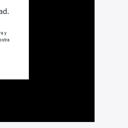
ad.
ra y
estra