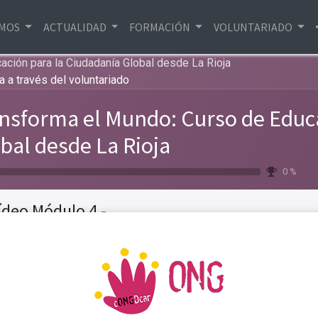
EMOS
ACTUALIDAD
FORMACIÓN
VOLUNTARIADO
ción para la Ciudadanía Global desde La Rioja
a a través del voluntariado
nsforma el Mundo: Curso de Educ
bal desde La Rioja
0 %
ídeo Módulo 4 -
truir ciudadanía
Anterior
Fijar como h
va a través del
ntariado