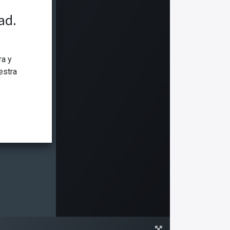
ad.
ra y
estra