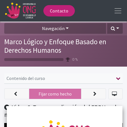
Contacto
Navegación
Marco Lógico y Enfoque Basado en
Derechos Humanos
0 %
Contenido del curso
Fijar como hecho
Video 6. Transversalización del EBDH en la
matriz de actores y el árbol de problemas